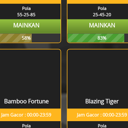
Pola
Pola
55-25-85
25-45-20
MAINKAN
MAINKAN
58%
83%
Bamboo Fortune
Blazing Tiger
Jam Gacor : 00:00-23:59
Jam Gacor : 00:00-23:59
Pola
Pola