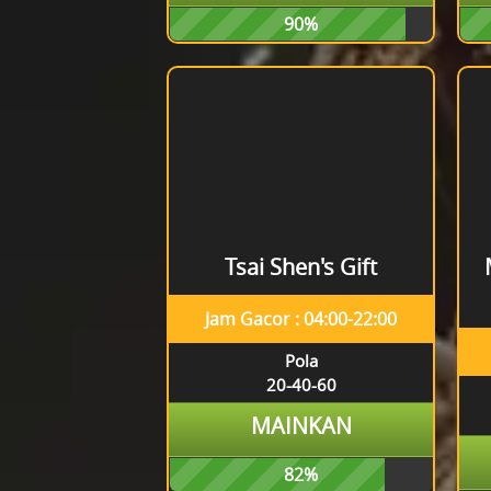
90%
Tsai Shen's Gift
Jam Gacor : 04:00-22:00
Pola
20-40-60
MAINKAN
82%