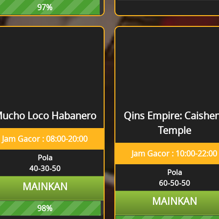
97%
ucho Loco Habanero
Qins Empire: Caishe
Temple
Jam Gacor : 08:00-20:00
Jam Gacor : 10:00-22:00
Pola
40-30-50
Pola
60-50-50
MAINKAN
MAINKAN
98%