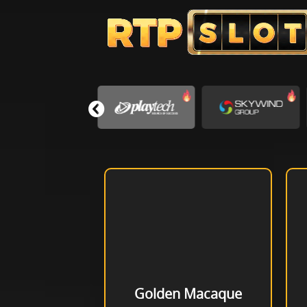
Golden Macaque