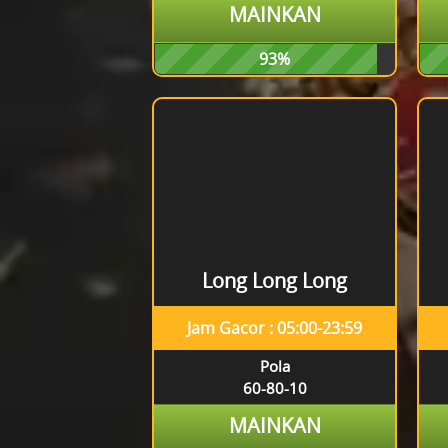
MAINKAN
93%
Long Long Long
Jam Gacor : 05:00-23:59
Pola
60-80-10
MAINKAN