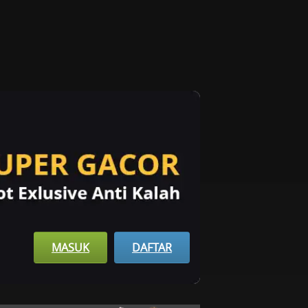
MASUK
DAFTAR