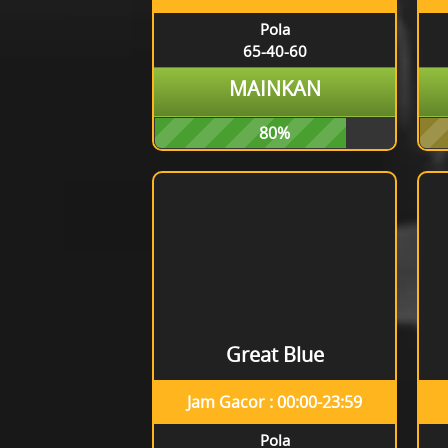
Pola
65-40-60
MAINKAN
80%
Great Blue
Jam Gacor : 00:00-23:59
Pola