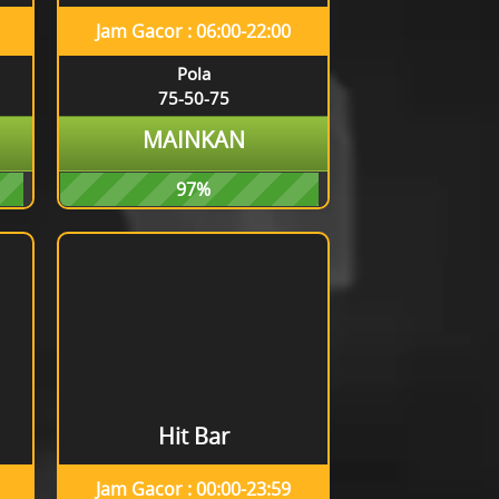
Jam Gacor : 06:00-22:00
Pola
75-50-75
MAINKAN
97%
Hit Bar
Jam Gacor : 00:00-23:59