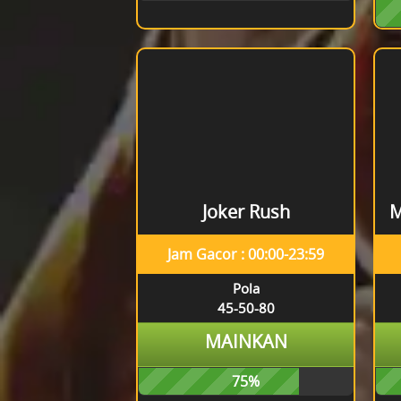
Joker Rush
M
Jam Gacor : 00:00-23:59
Pola
45-50-80
MAINKAN
75%