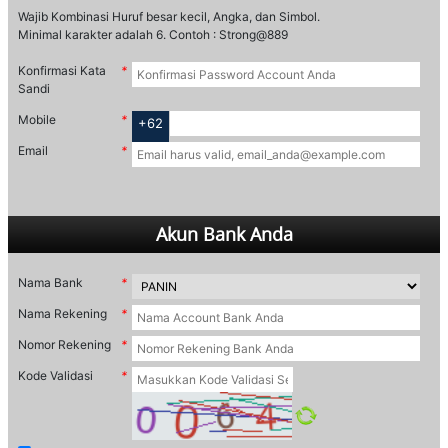
Wajib Kombinasi Huruf besar kecil, Angka, dan Simbol.
Minimal karakter adalah 6. Contoh : Strong@889
Konfirmasi Kata
Sandi
Mobile
+62
Email
Akun Bank Anda
Nama Bank
Nama Rekening
Nomor Rekening
Kode Validasi