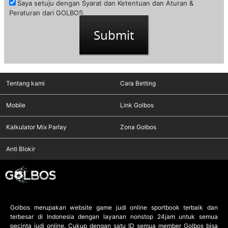
Saya setuju dengan Syarat dan Ketentuan dan Aturan &
Peraturan dari GOLBOS.
Submit
Tentang kami
Cara Betting
Mobile
Link Golbos
Kalkulator Mix Parlay
Zona Golbos
Anti Blokir
Golbos
merupakan website game judi online sportbook terbaik dan
terbesar di Indonesia dengan layanan nonstop 24jam untuk semua
pecinta judi online. Cukup dengan satu ID semua member Golbos bisa