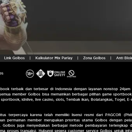
Link Golbos
|
Kalkulator Mix Parlay
|
Zona Golbos
|
Anti Blok
book terbaik dan terbesar di Indonesia dengan layanan nonstop 24jam
D semua member Golbos bisa memainkan berbagai pilihan game sportboo
rtbook, idnlive, live casino, slots, Tembak ikan, Bolatangkas, Togel, E-
us terpercaya karena telah memiliki lisensi resmi dari PAGCOR (Phil
an permainan member merupakan prioritas utama Golbos dengan pela
al. Golbos juga menyediakan berbagai metode pembayaran terlengkap d
 proses transaksi. Hubungi segera customer service Golbos untuk info